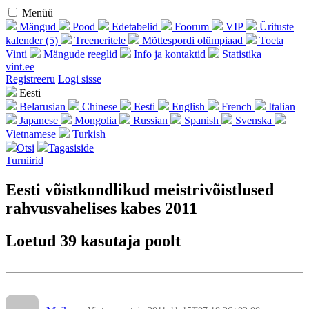
Menüü
Mängud
Pood
Edetabelid
Foorum
VIP
Ürituste
kalender (5)
Treeneritele
Mõttespordi olümpiaad
Toeta
Vinti
Mängude reeglid
Info ja kontaktid
Statistika
vint.ee
Regist­reeru
Logi sisse
Eesti
Belarusian
Chinese
Eesti
English
French
Italian
Japanese
Mongolia
Russian
Spanish
Svenska
Vietnamese
Turkish
Otsi
Tagasiside
Turniirid
Eesti võistkondl​ikud meistrivõi​stlused
rahvusvahe​lises kabes 2011
Loetud 39 kasutaja poolt