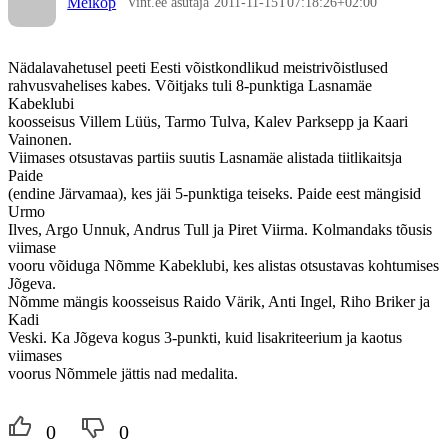
Meikop
Vint.ee asutaja
2011-11-15T07:18:26+02:00
Nädalavahetusel peeti Eesti võistkondlikud meistrivõistlused
rahvusvahelises kabes. Võitjaks tuli 8-punktiga Lasnamäe
Kabeklubi
koosseisus Villem Lüüs, Tarmo Tulva, Kalev Parksepp ja Kaari
Vainonen.
Viimases otsustavas partiis suutis Lasnamäe alistada tiitlikaitsja
Paide
(endine Järvamaa), kes jäi 5-punktiga teiseks. Paide eest mängisid
Urmo
Ilves, Argo Unnuk, Andrus Tull ja Piret Viirma. Kolmandaks tõusis
viimase
vooru võiduga Nõmme Kabeklubi, kes alistas otsustavas kohtumises
Jõgeva.
Nõmme mängis koosseisus Raido Värik, Anti Ingel, Riho Briker ja
Kadi
Veski. Ka Jõgeva kogus 3-punkti, kuid lisakriteerium ja kaotus
viimases
voorus Nõmmele jättis nad medalita.
0
0