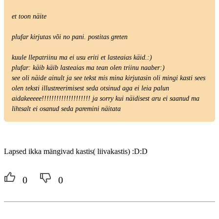
et toon näite
plufar kirjutas või no pani. postitas greten
kuule llepatriinu ma ei usu eriti et lasteaias käid.:)
plufar: käib käib lasteaias ma tean olen triinu naaber:)
see oli näide ainult ja see tekst mis mina kirjutasin oli mingi kasti sees
olen teksti illustreerimisest seda otsinud aga ei leia palun
aidakeeeee!!!!!!!!!!!!!!!!!!!! ja sorry kui näidisest aru ei saanud ma
lihtsalt ei osanud seda paremini näitata
Lapsed ikka mängivad kastis( liivakastis) :D:D
0
0