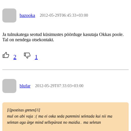
bazooka
2012-05-29T06:45:33+03:00
Ja tulnukatega seotud küsimustes pöörduge kasutaja Okkas poole.
Tal on nendega otsekontakt.
2
1
blufar
2012-05-29T07:33:03+03:00
[i]postitas greten[/i]
mul on abi vaja :( ma ei oska seda paremini seletada kui nii ma
seletan aga ärge mind sellepärast no maidia.. ma seletan