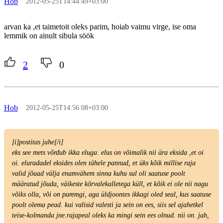
Hob
2012-05-25T14:44:49+03:00
arvan ka ,et taimetoit oleks parim, hoiab vaimu virge, ise oma
lemmik on ainult sibula söök
2
0
Hob
2012-05-25T14:56:08+03:00
[i]postitas juhe[/i]
eks see mets võrdub ikka eluga. elus on võimalik nii ära eksida ,et oi
oi. eluradadel eksides olen tähele pannud, et üks kõik millise raja
valid jõuad välja enamvähem sinna kuhu sul oli saatuse poolt
määratud jõuda, väikeste kõrvalekalletega küll, et kõik ei ole nii nagu
võiks olla, või on paremgi, aga üldjoontes ikkagi oled seal, kus saatuse
poolt olema pead. kui valisid valesti ja sein on ees, siis sel ajahetkel
teise-kolmanda jne.rajapeal oleks ka mingi sein ees olnud. nii on. jah,