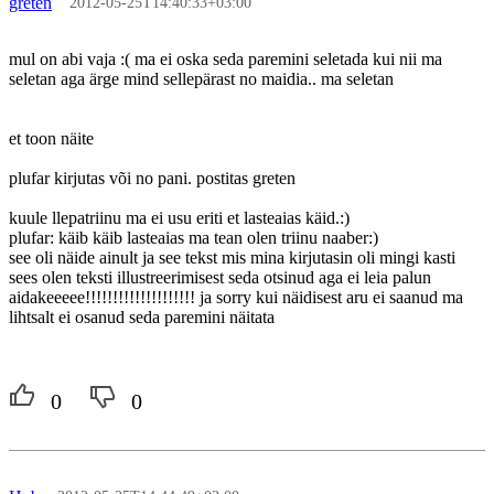
greten
2012-05-25T14:40:33+03:00
mul on abi vaja :( ma ei oska seda paremini seletada kui nii ma
seletan aga ärge mind sellepärast no maidia.. ma seletan
et toon näite
plufar kirjutas või no pani. postitas greten
kuule llepatriinu ma ei usu eriti et lasteaias käid.:)
plufar: käib käib lasteaias ma tean olen triinu naaber:)
see oli näide ainult ja see tekst mis mina kirjutasin oli mingi kasti
sees olen teksti illustreerimisest seda otsinud aga ei leia palun
aidakeeeee!!!!!!!!!!!!!!!!!!!! ja sorry kui näidisest aru ei saanud ma
lihtsalt ei osanud seda paremini näitata
0
0