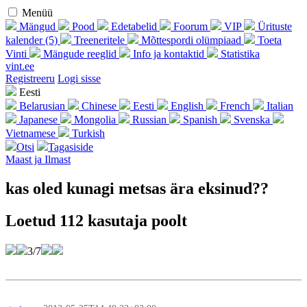
Menüü
Mängud
Pood
Edetabelid
Foorum
VIP
Ürituste
kalender (5)
Treeneritele
Mõttespordi olümpiaad
Toeta
Vinti
Mängude reeglid
Info ja kontaktid
Statistika
vint.ee
Regist­reeru
Logi sisse
Eesti
Belarusian
Chinese
Eesti
English
French
Italian
Japanese
Mongolia
Russian
Spanish
Svenska
Vietnamese
Turkish
Otsi
Tagasiside
Maast ja Ilmast
kas oled kunagi metsas ära eksinud??
Loetud 112 kasutaja poolt
3/7