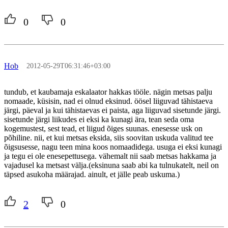
0
0
Hob
2012-05-29T06:31:46+03:00
tundub, et kaubamaja eskalaator hakkas tööle. nägin metsas palju
nomaade, küsisin, nad ei olnud eksinud. öösel liiguvad tähistaeva
järgi, päeval ja kui tähistaevas ei paista, aga liiguvad sisetunde järgi.
sisetunde järgi liikudes ei eksi ka kunagi ära, tean seda oma
kogemustest, sest tead, et liigud õiges suunas. enesesse usk on
põhiline. nii, et kui metsas eksida, siis soovitan uskuda valitud tee
õigsusesse, nagu teen mina koos nomaadidega. usuga ei eksi kunagi
ja tegu ei ole enesepettusega. vähemalt nii saab metsas hakkama ja
vajadusel ka metsast välja.(eksinuna saab abi ka tulnukatelt, neil on
täpsed asukoha määrajad. ainult, et jälle peab uskuma.)
2
0