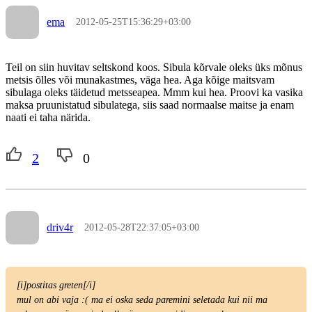
ema
2012-05-25T15:36:29+03:00
Teil on siin huvitav seltskond koos. Sibula kõrvale oleks üks mõnus
metsis õlles või munakastmes, väga hea. Aga kõige maitsvam
sibulaga oleks täidetud metsseapea. Mmm kui hea. Proovi ka vasika
maksa pruunistatud sibulatega, siis saad normaalse maitse ja enam
naati ei taha närida.
2
0
driv4r
2012-05-28T22:37:05+03:00
[i]postitas greten[/i]
mul on abi vaja :( ma ei oska seda paremini seletada kui nii ma