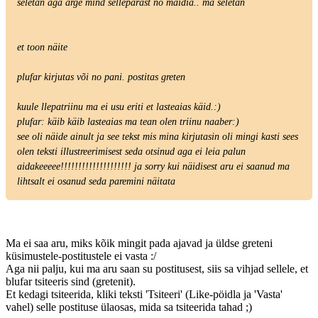
seletan aga ärge mind sellepärast no maidia.. ma seletan
et toon näite
plufar kirjutas või no pani. postitas greten
kuule llepatriinu ma ei usu eriti et lasteaias käid.:)
plufar: käib käib lasteaias ma tean olen triinu naaber:)
see oli näide ainult ja see tekst mis mina kirjutasin oli mingi kasti sees
olen teksti illustreerimisest seda otsinud aga ei leia palun
aidakeeeee!!!!!!!!!!!!!!!!!!!! ja sorry kui näidisest aru ei saanud ma
lihtsalt ei osanud seda paremini näitata
Ma ei saa aru, miks kõik mingit pada ajavad ja üldse greteni
küsimustele-postitustele ei vasta :/
Aga nii palju, kui ma aru saan su postitusest, siis sa vihjad sellele, et
blufar tsiteeris sind (gretenit).
Et kedagi tsiteerida, kliki teksti 'Tsiteeri' (Like-pöidla ja 'Vasta'
vahel) selle postituse ülaosas, mida sa tsiteerida tahad ;)