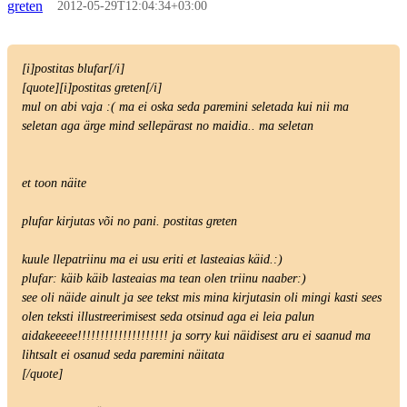
greten
2012-05-29T12:04:34+03:00
[i]postitas blufar[/i]
[quote][i]postitas greten[/i]
mul on abi vaja :( ma ei oska seda paremini seletada kui nii ma
seletan aga ärge mind sellepärast no maidia.. ma seletan
et toon näite
plufar kirjutas või no pani. postitas greten
kuule llepatriinu ma ei usu eriti et lasteaias käid.:)
plufar: käib käib lasteaias ma tean olen triinu naaber:)
see oli näide ainult ja see tekst mis mina kirjutasin oli mingi kasti sees
olen teksti illustreerimisest seda otsinud aga ei leia palun
aidakeeeee!!!!!!!!!!!!!!!!!!!! ja sorry kui näidisest aru ei saanud ma
lihtsalt ei osanud seda paremini näitata
[/quote]