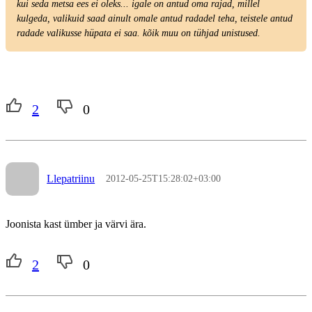
kui seda metsa ees ei oleks... igale on antud oma rajad, millel
kulgeda, valikuid saad ainult omale antud radadel teha, teistele antud
radade valikusse hüpata ei saa. kõik muu on tühjad unistused.
2
0
Llepatriinu
2012-05-25T15:28:02+03:00
Joonista kast ümber ja värvi ära.
2
0