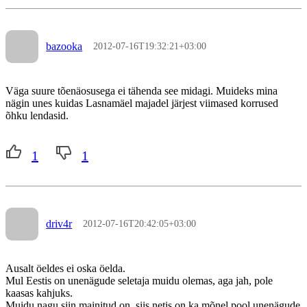
bazooka
2012-07-16T19:32:21+03:00
Väga suure tõenäosusega ei tähenda see midagi. Muideks mina
nägin unes kuidas Lasnamäel majadel järjest viimased korrused
õhku lendasid.
1
1
driv4r
2012-07-16T20:42:05+03:00
Ausalt öeldes ei oska öelda.
Mul Eestis on unenägude seletaja muidu olemas, aga jah, pole
kaasas kahjuks.
Muidu nagu siin mainitud on, siis netis on ka mõnel pool unenägude