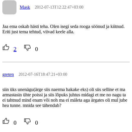
Mask
2012-07-13T12:22:47+03:00
Jaa ema oskab hästi teha. Olen isegi seda rooga söönud ja kiitnud.
Eriti just tema tehtud, viivad keele alla.
2
0
greten
2012-07-16T18:47:21+03:00
siin üks unenägu(ärge siis naerma hakake eks) oli siis selline et ma
armastasin ühte poissi ja siis lõpuks juhtus midagi et me no nagu ta
ei tahtnud mind enam või noh ma ei mäleta aga ärgates oli mul jube
hea tunne. mnida see tähendab?
0
0