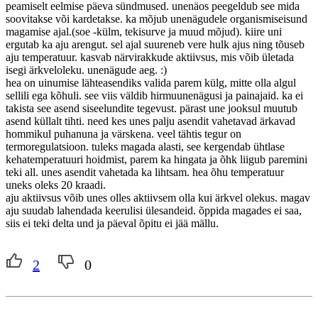
peamiselt eelmise päeva sündmused. unenäos peegeldub see mida
soovitakse või kardetakse. ka mõjub unenägudele organismiseisund
magamise ajal.(soe -külm, tekisurve ja muud mõjud). kiire uni
ergutab ka aju arengut. sel ajal suureneb vere hulk ajus ning tõuseb
aju temperatuur. kasvab närvirakkude aktiivsus, mis võib ületada
isegi ärkveloleku. unenägude aeg. :)
hea on uinumise lähteasendiks valida parem külg, mitte olla algul
sellili ega kõhuli. see viis väldib hirmuunenägusi ja painajaid. ka ei
takista see asend siseelundite tegevust. pärast une jooksul muutub
asend küllalt tihti. need kes unes palju asendit vahetavad ärkavad
hommikul puhanuna ja värskena. veel tähtis tegur on
termoregulatsioon. tuleks magada alasti, see kergendab ühtlase
kehatemperatuuri hoidmist, parem ka hingata ja õhk liigub paremini
teki all. unes asendit vahetada ka lihtsam. hea õhu temperatuur
uneks oleks 20 kraadi.
aju aktiivsus võib unes olles aktiivsem olla kui ärkvel olekus. magav
aju suudab lahendada keerulisi ülesandeid. õppida magades ei saa,
siis ei teki delta und ja päeval õpitu ei jää mällu.
2
0