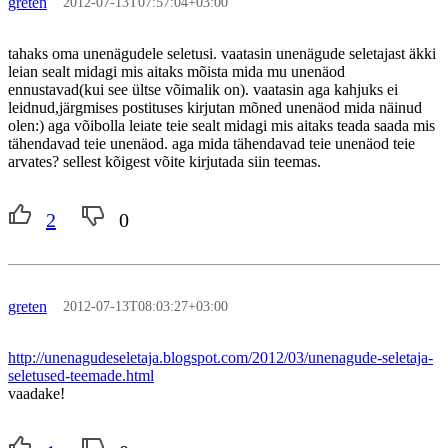
greten
2012-07-13T07:57:04+03:00
tahaks oma unenägudele seletusi. vaatasin unenägude seletajast äkki
leian sealt midagi mis aitaks mõista mida mu unenäod
ennustavad(kui see ültse võimalik on). vaatasin aga kahjuks ei
leidnud,järgmises postituses kirjutan mõned unenäod mida näinud
olen:) aga võibolla leiate teie sealt midagi mis aitaks teada saada mis
tähendavad teie unenäod. aga mida tähendavad teie unenäod teie
arvates? sellest kõigest võite kirjutada siin teemas.
2
0
greten
2012-07-13T08:03:27+03:00
http://unenagudeseletaja.blogspot.com/2012/03/unenagude-seletaja-
seletused-teemade.html
vaadake!