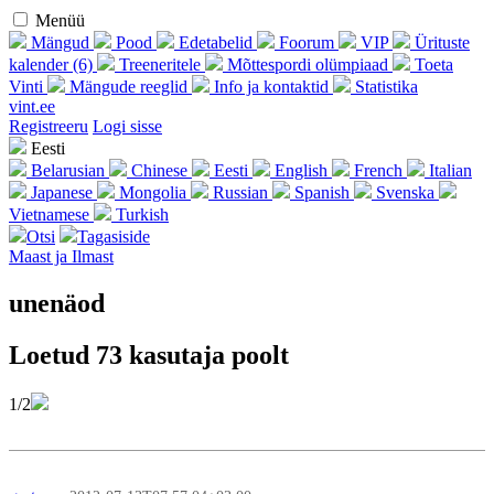
Menüü
Mängud
Pood
Edetabelid
Foorum
VIP
Ürituste
kalender (6)
Treeneritele
Mõttespordi olümpiaad
Toeta
Vinti
Mängude reeglid
Info ja kontaktid
Statistika
vint.ee
Regist­reeru
Logi sisse
Eesti
Belarusian
Chinese
Eesti
English
French
Italian
Japanese
Mongolia
Russian
Spanish
Svenska
Vietnamese
Turkish
Otsi
Tagasiside
Maast ja Ilmast
unenäod
Loetud 73 kasutaja poolt
1/2