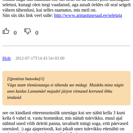
seletusi, kunagi olen isegi vaadanud, aga ausalt öeldes oli seal selgelt
vähem tähendusi, kui selles raamatus, mis meil on.
Siin siis üks link veel sulle:
http://www.armastusesaal.ee/seletaja
0
0
Hob
2012-07-17T14:43:54+03:00
[i]postitas bazooka[/i]
Väga suure tõenäosusega ei tähenda see midagi. Muideks mina nägin
unes kuidas Lasnamäel majadel järjest viimased korrused õhku
lendasid.
see on kindlasti etteennustuslik unenägu kui see nähti kella 3 kuni
kella 6 vahel st. vastu hommikut, mis näitab tulevikku. muul ajal
nähtud uned võib deleiti panna, tavaliselt mingi soga, eriti päevased
unenäod. :) aga ajaperioodi, kui pikalt unes tulevikku ettenähti on