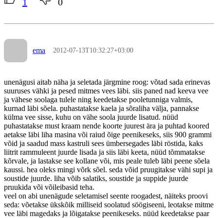
1
0
ema
2012-07-13T10:32:27+03:00
unenägusi aitab näha ja seletada järgmine roog: võtad sada erinevas
suuruses vähki ja pesed mitmes vees läbi. siis paned nad keeva vee
ja vähese soolaga tulele ning keedetakse pooletunniga valmis,
kurnad läbi sõela. puhastatakse kaela ja sõraliha välja, pannakse
külma vee sisse, kuhu on vähe soola juurde lisatud. nüüd
puhastatakse must kraam nende koorte juurest ära ja puhtad koored
aetakse läbi liha masina või raiud õige peenikeseks, siis 900 grammi
võid ja saadud mass kastruli sees ümbersegades läbi röstida, kaks
liitrit rammuleent juurde lisada ja siis läbi keeta, nüüd tõmmatakse
kõrvale, ja lastakse see kollane või, mis peale tuleb läbi peene sõela
kaussi. hea oleks mingi võrk sõel. seda võid pruugitakse vähi supi ja
soustide juurde. liha võib salatiks, soustide ja suppide juurde
pruukida või võileibasid teha.
veel on abi unenägude seletamisel seente roogadest, näiteks proovi
seda: võetakse ükskõik milliseid soolatud söögiseeni, leotakse mitme
vee läbi magedaks ja lõigatakse peenikeseks. nüüd keedetakse paar