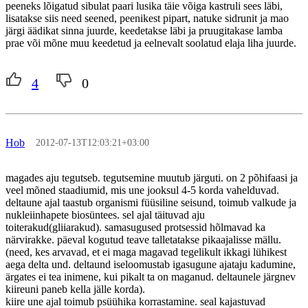
peeneks lõigatud sibulat paari lusika täie võiga kastruli sees läbi,
lisatakse siis need seened, peenikest pipart, natuke sidrunit ja mao
järgi äädikat sinna juurde, keedetakse läbi ja pruugitakase lamba
prae või mõne muu keedetud ja eelnevalt soolatud elaja liha juurde.
4
0
Hob
2012-07-13T12:03:21+03:00
magades aju tegutseb. tegutsemine muutub järguti. on 2 põhifaasi ja
veel mõned staadiumid, mis une jooksul 4-5 korda vahelduvad.
deltaune ajal taastub organismi füüsiline seisund, toimub valkude ja
nukleiinhapete biosüntees. sel ajal täituvad aju
toiterakud(gliiarakud). samasugused protsessid hõlmavad ka
närvirakke. päeval kogutud teave talletatakse pikaajalisse mällu.
(need, kes arvavad, et ei maga magavad tegelikult ikkagi lühikest
aega delta und. deltaund iseloomustab igasugune ajataju kadumine,
ärgates ei tea inimene, kui pikalt ta on maganud. deltaunele järgnev
kiireuni paneb kella jälle korda).
kiire une ajal toimub psüühika korrastamine. seal kajastuvad