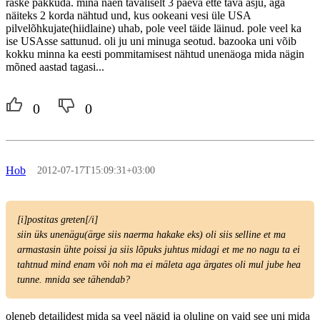
raske pakkuda. mina näen tavaliselt 3 päeva ette tava asju, aga
näiteks 2 korda nähtud und, kus ookeani vesi üle USA
pilvelõhkujate(hiidlaine) uhab, pole veel täide läinud. pole veel ka
ise USAsse sattunud. oli ju uni minuga seotud. bazooka uni võib
kokku minna ka eesti pommitamisest nähtud unenäoga mida nägin
mõned aastad tagasi...
0
0
Hob
2012-07-17T15:09:31+03:00
[i]postitas greten[/i]
siin üks unenägu(ärge siis naerma hakake eks) oli siis selline et ma
armastasin ühte poissi ja siis lõpuks juhtus midagi et me no nagu ta ei
tahtnud mind enam või noh ma ei mäleta aga ärgates oli mul jube hea
tunne. mnida see tähendab?
oleneb detailidest mida sa veel nägid ja oluline on vaid see uni mida