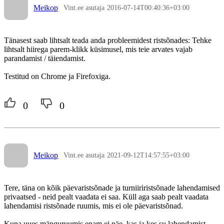
Meikop
Vint.ee asutaja
2016-07-14T00:40:36+03:00
Tänasest saab lihtsalt teada anda probleemidest ristsõnades: Tehke
lihtsalt hiirega parem-klikk küsimusel, mis teie arvates vajab
parandamist / täiendamist.
Testitud on Chrome ja Firefoxiga.
0
0
Meikop
Vint.ee asutaja
2021-09-12T14:57:55+03:00
Tere, täna on kõik päevaristsõnade ja turniiriristsõnade lahendamised
privaatsed - neid pealt vaadata ei saa. Küll aga saab pealt vaadata
lahendamisi ristsõnade ruumis, mis ei ole päevaristsõnad.
Kuna uues mänguruumis enam ei näe, kas ja kes su lahendamist