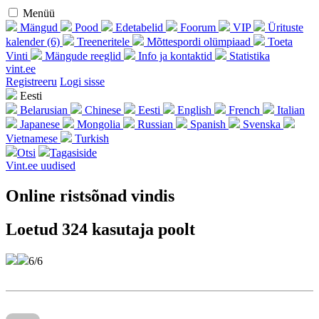
Menüü
Mängud
Pood
Edetabelid
Foorum
VIP
Ürituste
kalender (6)
Treeneritele
Mõttespordi olümpiaad
Toeta
Vinti
Mängude reeglid
Info ja kontaktid
Statistika
vint.ee
Regist­reeru
Logi sisse
Eesti
Belarusian
Chinese
Eesti
English
French
Italian
Japanese
Mongolia
Russian
Spanish
Svenska
Vietnamese
Turkish
Otsi
Tagasiside
Vint.ee uudised
Online ristsõnad vindis
Loetud 324 kasutaja poolt
6/6