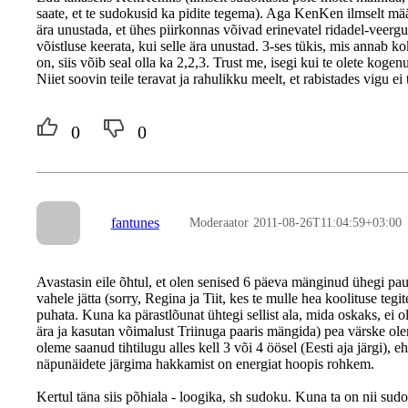
saate, et te sudokusid ka pidite tegema). Aga KenKen ilmselt määr
ära unustada, et ühes piirkonnas võivad erinevatel ridadel-veerg
võistluse keerata, kui selle ära unustad. 3-ses tükis, mis annab k
on, siis võib seal olla ka 2,2,3. Trust me, isegi kui te olete kogenu
Niiet soovin teile teravat ja rahulikku meelt, et rabistades vigu ei
0
0
fantunes
Moderaator
2011-08-26T11:04:59+03:00
Avastasin eile õhtul, et olen senised 6 päeva mänginud ühegi pau
vahele jätta (sorry, Regina ja Tiit, kes te mulle hea koolituse tegi
puhata. Kuna ka pärastlõunat ühtegi sellist ala, mida oskaks, ei ol
ära ja kasutan võimalust Triinuga paaris mängida) pea värske o
oleme saanud tihtilugu alles kell 3 või 4 öösel (Eesti aja järgi), e
näpunäidete järgima hakkamist on energiat hoopis rohkem.
Kertul täna siis põhiala - loogika, sh sudoku. Kuna ta on nii sudo