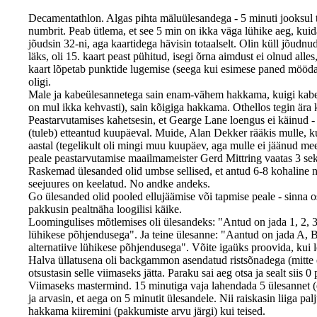
Decamentathlon. Algas pihta mäluülesandega - 5 minuti jooksul tu
numbrit. Peab ütlema, et see 5 min on ikka väga lühike aeg, kui
jõudsin 32-ni, aga kaartidega hävisin totaalselt. Olin küll jõudn
läks, oli 15. kaart peast pühitud, isegi õrna aimdust ei olnud alles
kaart lõpetab punktide lugemise (seega kui esimese paned mööda ja
oligi.
Male ja kabeülesannetega sain enam-vähem hakkama, kuigi kabes mi
on mul ikka kehvasti), sain kõigiga hakkama. Othellos tegin är
Peastarvutamises kahetsesin, et Gearge Lane loengus ei käinud - ü
(tuleb) etteantud kuupäeval. Muide, Alan Dekker rääkis mulle, ku
aastal (tegelikult oli mingi muu kuupäev, aga mulle ei jäänud meel
peale peastarvutamise maailmameister Gerd Mittring vaatas 3 seku
Raskemad ülesanded olid umbse sellised, et antud 6-8 kohaline
seejuures on keelatud. No andke andeks.
Go ülesanded olid pooled ellujäämise või tapmise peale - sinna 
pakkusin pealtnäha loogilisi käike.
Loomingulises mõtlemises oli ülesandeks: "Antud on jada 1, 2, 3, 
lühikese põhjendusega". Ja teine ülesanne: "Aantud on jada A, B,
alternatiive lühikese põhjendusega". Võite igaüks proovida, kui 
Halva üllatusena oli backgammon asendatud ristsõnadega (mitte
otsustasin selle viimaseks jätta. Paraku sai aeg otsa ja sealt siis 0 
Viimaseks mastermind. 15 minutiga vaja lahendada 5 ülesannet (et
ja arvasin, et aega on 5 minutit ülesandele. Nii raiskasin liiga pa
hakkama kiiremini (pakkumiste arvu järgi) kui teised.