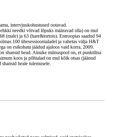
etama, intervjuukohustused ootavad.
a, ehkki needki võivad lõpuks määravad olla) on mul
 68 (male) ja 63 (hare&tortois). Entroopias saadud 94
 kolmas 100 ühesessioonialadel ja vahetas välja H&T
ga on esikohata jäädud ajaloos vaid korra, 2009.
on shansid head. Ainuke miinuspool on, et punktilisa
ksimum koos ja põhialad on mul kõik otsas (jäänud
d shansid heale tulemusele.