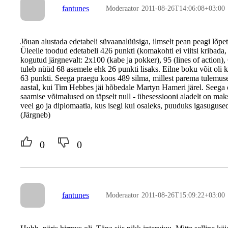
fantunes
Moderaator
2011-08-26T14:06:08+03:00
Jõuan alustada edetabeli süvaanalüüsiga, ilmselt pean peagi lõp
Üleeile toodud edetabeli 426 punkti (komakohti ei viitsi kribad
kogutud järgnevalt: 2x100 (kabe ja pokker), 95 (lines of action),
tuleb nüüd 68 asemele ehk 26 punkti lisaks. Eilne boku võit oli
63 punkti. Seega praegu koos 489 silma, millest parema tulemuse
aastal, kui Tim Hebbes jäi hõbedale Martyn Hameri järel. Seega 
saamise võimalused on täpselt null - ühesessiooni aladelt on ma
veel go ja diplomaatia, kus isegi kui osaleks, puuduks igasuguse
(Järgneb)
0
0
fantunes
Moderaator
2011-08-26T15:09:22+03:00