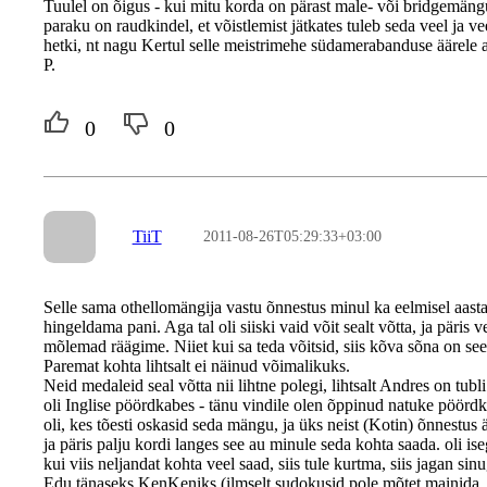
Tuulel on õigus - kui mitu korda on pärast male- või bridgemängu
paraku on raudkindel, et võistlemist jätkates tuleb seda veel ja ve
hetki, nt nagu Kertul selle meistrimehe südamerabanduse äärele a
P.
0
0
TiiT
2011-08-26T05:29:33+03:00
Selle sama othellomängija vastu õnnestus minul ka eelmisel aastal
hingeldama pani. Aga tal oli siiski vaid võit sealt võtta, ja päris
mõlemad räägime. Niiet kui sa teda võitsid, siis kõva sõna on see
Paremat kohta lihtsalt ei näinud võimalikuks.
Neid medaleid seal võtta nii lihtne polegi, lihtsalt Andres on tubl
oli Inglise pöördkabes - tänu vindile olen õppinud natuke pöördkab
oli, kes tõesti oskasid seda mängu, ja üks neist (Kotin) õnnestu
ja päris palju kordi langes see au minule seda kohta saada. oli ise
kui viis neljandat kohta veel saad, siis tule kurtma, siis jagan si
Edu tänaseks KenKeniks (ilmselt sudokusid pole mõtet mainida, sest