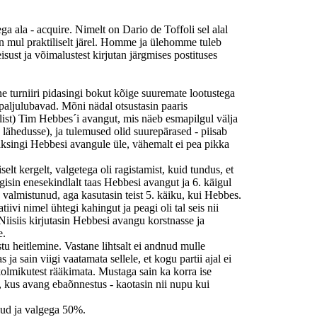
ga ala - acquire. Nimelt on Dario de Toffoli sel alal
 mul praktiliselt järel. Homme ja ülehomme tuleb
isust ja võimalustest kirjutan järgmises postituses
e turniiri pidasingi bokut kõige suuremate lootustega
paljulubavad. Mõni nädal otsustasin paaris
elist) Tim Hebbes´i avangut, mis näeb esmapilgul välja
lähedusse), ja tulemused olid suurepärased - piisab
 läksingi Hebbesi avangule üle, vähemalt ei pea pikka
elt kergelt, valgetega oli ragistamist, kuid tundus, et
ngisin enesekindlalt taas Hebbesi avangut ja 6. käigul
s valmistunud, aga kasutasin teist 5. käiku, kui Hebbes.
tiivi nimel ühtegi kahingut ja peagi oli tal seis nii
. Niisiis kirjutasin Hebbesi avangu korstnasse ja
e.
tu heitlemine. Vastane lihtsalt ei andnud mulle
a sain viigi vaatamata sellele, et kogu partii ajal ei
kolmikutest rääkimata. Mustaga sain ka korra ise
 kus avang ebaõnnestus - kaotasin nii nupu kui
dud ja valgega 50%.