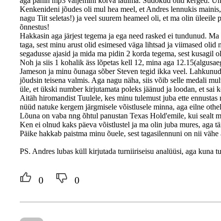
aga panin mp3 valjemini kõrva laulma. Sudokud olid kerged. Um
Kenkenideni jõudes oli mul hea meel, et Andres lennukis mainis, 
nagu Tiit seletas!) ja veel suurem heameel oli, et ma olin üleeil
õnnestus!
Hakkasin aga järjest tegema ja ega need rasked ei tundunud. Ma e
taga, sest minu arust olid esimesed väga lihtsad ja viimased oli
segadusse ajasid ja mida ma pidin 2 korda tegema, sest kusagil ol
Noh ja siis 1 kohalik äss lõpetas kell 12, mina aga 12.15(algusae
Jameson ja minu õunaga sõber Steven tegid ikka veel. Lahkunud 
jõudsin teisena valmis. Aga nagu näha, siis võib selle medali mul
üle, et ükski number kirjutamata poleks jäänud ja loodan, et sai k
Aitäh hiromandist Tuulele, kes minu tulemust juba ette ennusta
nüüd natuke kergem järgmisele võistlusele minna, aga eilne othel
Lõuna on vaba nng õhtul panustan Texas Hold'emile, kui sealt meda
Ken ei olnud kaks päeva võistlustel ja ma olin juba mures, aga tä
Päike hakkab paistma minu õuele, sest tagasilennuni on nii vähe
PS. Andres lubas küll kirjutada turniiriseisu analüüsi, aga kuna t
0
0