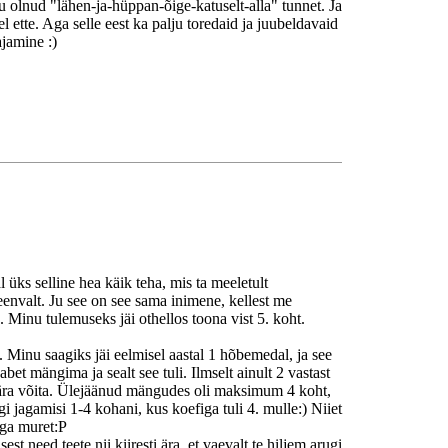
 olnud "lähen-ja-hüppan-õige-katuselt-alla" tunnet. Ja
el ette. Aga selle eest ka palju toredaid ja juubeldavaid
jamine :)
 üks selline hea käik teha, mis ta meeletult
 veenvalt. Ju see on see sama inimene, kellest me
. Minu tulemuseks jäi othellos toona vist 5. koht.
i. Minu saagiks jäi eelmisel aastal 1 hõbemedal, ja see
et mängima ja sealt see tuli. Ilmselt ainult 2 vastast
s ära võita. Ülejäänud mängudes oli maksimum 4 koht,
gi jagamisi 1-4 kohani, kus koefiga tuli 4. mulle:) Niiet
nuga muret:P
 need teete nii kiiresti ära, et vaevalt te hiljem arugi