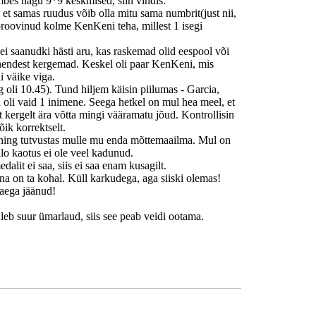
bes nagu 9*9 keskmised, siin vindis.
et samas ruudus võib olla mitu sama numbrit(just nii,
e proovinud kolme KenKeni teha, millest 1 isegi
i saanudki hästi aru, kas raskemad olid eespool või
d nendest kergemad. Keskel oli paar KenKeni, mis
i väike viga.
g oli 10.45). Tund hiljem käisin piilumas - Garcia,
oli vaid 1 inimene. Seega hetkel on mul hea meel, et
t kergelt ära võtta mingi vääramatu jõud. Kontrollisin
õik korrektselt.
s ning tutvustas mulle mu enda mõttemaailma. Mul on
lo kaotus ei ole veel kadunud.
lit ei saa, siis ei saa enam kusagilt.
na on ta kohal. Küll karkudega, aga siiski olemas!
 aega jäänud!
uleb suur ümarlaud, siis see peab veidi ootama.