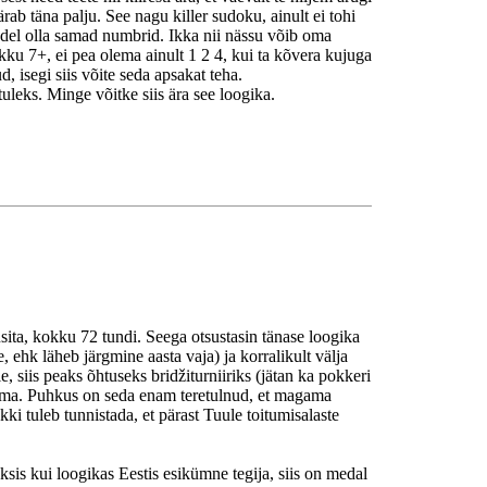
ab täna palju. See nagu killer sudoku, ainult ei tohi
udel olla samad numbrid. Ikka nii nässu võib oma
okku 7+, ei pea olema ainult 1 2 4, kui ta kõvera kujuga
d, isegi siis võite seda apsakat teha.
 tuleks. Minge võitke siis ära see loogika.
sita, kokku 72 tundi. Seega otsustasin tänase loogika
te, ehk läheb järgmine aasta vaja) ja korralikult välja
e, siis peaks õhtuseks bridžiturniiriks (jätan ka pokkeri
lema. Puhkus on seda enam teretulnud, et magama
hkki tuleb tunnistada, et pärast Tuule toitumisalaste
ksis kui loogikas Eestis esikümne tegija, siis on medal