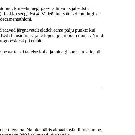
stunud, kui eelminegi päev ja tulemus jälle 3st 2
as). Kokku seega 6st 4. Maleõhtud sattusid muidugi ka
 decamentathloni.
d saavad järgnevatelt aladelt sama palju punkte kui
reaalsed shansid must jälle lõpusirgel mööda minna. Nüüd
 prognoosidest pikemalt.
ne aasta sai ta teise koha ja minagi kaotasin talle, nii
est tegema. Natuke häiris aknaall asfaldi freesimine,