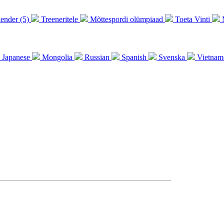
lender (5)
Treeneritele
Mõttespordi olümpiaad
Toeta Vinti
M
Japanese
Mongolia
Russian
Spanish
Svenska
Vietnam