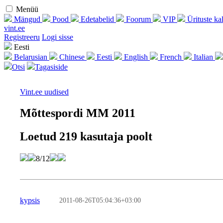
Menüü
Mängud
Pood
Edetabelid
Foorum
VIP
Ürituste ka
vint.ee
Regist­reeru
Logi sisse
Eesti
Belarusian
Chinese
Eesti
English
French
Italian
Otsi
Tagasiside
Vint.ee uudised
Mõttespordi MM 2011
Loetud 219 kasutaja poolt
8/12
kypsis
2011-08-26T05:04:36+03:00