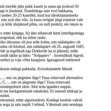
li meelde jätta pakk kaarte ja sama aja jooksul 50
dagi ei jõudnud. Numbritega sain veel hakkama,
ud umbes 20-25 kaardini, kuid kui üleskirjutamiseks
, mis seal olla võis. Ja kuna reelgite järgi esimene vale
 kõik ülejäänud pihta, on null punkti), siis tuksis ta
tte kõigiga. IQ läks üllatavalt hästi (intelligentsiga
a kergemad, ehk ka mõne raske.
ks ülesanne oli just selle kohta, mis nädalapäev oli
idas oli küsitud, mis nädalapäev oli 26. augustil 1685.
de ja tegelikult ega Dekkerile ka ei jäänud), mille
ndit lakke ja ütles: "Neljapäev" - loomulikult õigesti.
 number ja vaja võtta kuupjuur. Igasugused märkmed
oskasin midagi pakkuda. Keerukamatele lihtsalt
... mis on järgmine liige? Tuua erinevaid alternatiive
 C, ... mis on järgmine liige? Tuua erinevaid
loomingulised olete. Mul seda igatahes nappis.
 et ma backgammonit oskaksin). Ei osanud tuhkagi ja
punkti.
teantud, mitte algseisudest). Kuidagi kuulsin valesti
lju aega ja sain napilt 3 tehtud. Vähemalt sain nendega