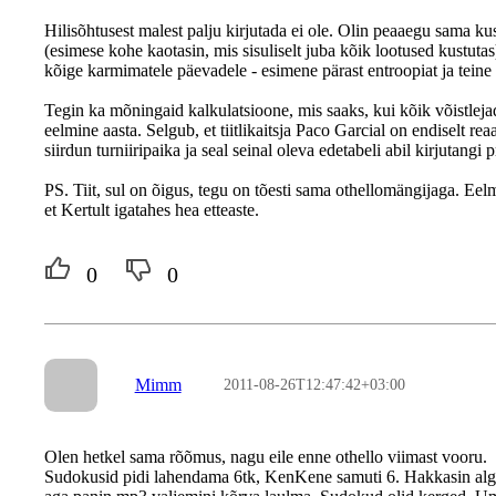
Hilisõhtusest malest palju kirjutada ei ole. Olin peaaegu sama ku
(esimese kohe kaotasin, mis sisuliselt juba kõik lootused kustut
kõige karmimatele päevadele - esimene pärast entroopiat ja teine
Tegin ka mõningaid kalkulatsioone, mis saaks, kui kõik võistleja
eelmine aasta. Selgub, et tiitlikaitsja Paco Garcial on endiselt 
siirdun turniiripaika ja seal seinal oleva edetabeli abil kirjutangi
PS. Tiit, sul on õigus, tegu on tõesti sama othellomängijaga. Eelmi
et Kertult igatahes hea etteaste.
0
0
Mimm
2011-08-26T12:47:42+03:00
Olen hetkel sama rõõmus, nagu eile enne othello viimast vooru.
Sudokusid pidi lahendama 6tk, KenKene samuti 6. Hakkasin algus