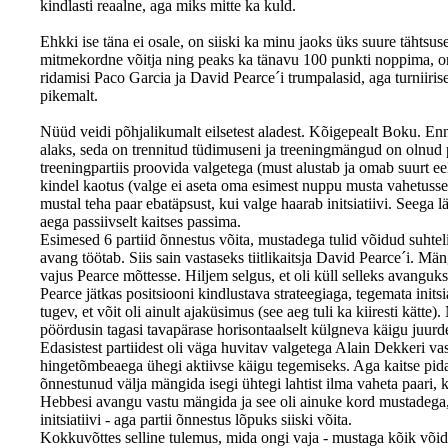
kindlasti reaalne, aga miks mitte ka kuld.
Ehkki ise täna ei osale, on siiski ka minu jaoks üks suure tähtsuse
mitmekordne võitja ning peaks ka tänavu 100 punkti noppima, on
ridamisi Paco Garcia ja David Pearce´i trumpalasid, aga turniirise
pikemalt.
Nüüd veidi põhjalikumalt eilsetest aladest. Kõigepealt Boku. Enn
alaks, seda on trennitud tüdimuseni ja treeningmängud on olnud 
treeningpartiis proovida valgetega (must alustab ja omab suurt e
kindel kaotus (valge ei aseta oma esimest nuppu musta vahetusse 
mustal teha paar ebatäpsust, kui valge haarab initsiatiivi. Seega
aega passiivselt kaitses passima.
Esimesed 6 partiid õnnestus võita, mustadega tulid võidud suhtelis
avang töötab. Siis sain vastaseks tiitlikaitsja David Pearce´i. Mä
vajus Pearce mõttesse. Hiljem selgus, et oli küll selleks avanguk
Pearce jätkas positsiooni kindlustava strateegiaga, tegemata initsia
tugev, et võit oli ainult ajaküsimus (see aeg tuli ka kiiresti kätte)
pöördusin tagasi tavapärase horisontaalselt külgneva käigu juurd
Edasistest partiidest oli väga huvitav valgetega Alain Dekkeri vas
hingetõmbeaega ühegi aktiivse käigu tegemiseks. Aga kaitse pidas j
õnnestunud välja mängida isegi ühtegi lahtist ilma vaheta paari, 
Hebbesi avangu vastu mängida ja see oli ainuke kord mustadega,
initsiatiivi - aga partii õnnestus lõpuks siiski võita.
Kokkuvõttes selline tulemus, mida ongi vaja - mustaga kõik või