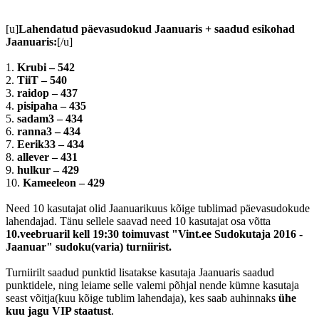
[u]
Lahendatud päevasudokud Jaanuaris + saadud esikohad
Jaanuaris:
[/u]
1.
Krubi – 542
2.
TiiT – 540
3.
raidop – 437
4.
pisipaha – 435
5.
sadam3 – 434
6.
ranna3 – 434
7.
Eerik33 – 434
8.
allever – 431
9.
hulkur – 429
10.
Kameeleon – 429
Need 10 kasutajat olid Jaanuarikuus kõige tublimad päevasudokude
lahendajad. Tänu sellele saavad need 10 kasutajat osa võtta
10.veebruaril kell 19:30 toimuvast "Vint.ee Sudokutaja 2016 -
Jaanuar" sudoku(varia) turniirist.
Turniirilt saadud punktid lisatakse kasutaja Jaanuaris saadud
punktidele, ning leiame selle valemi põhjal nende kümne kasutaja
seast võitja(kuu kõige tublim lahendaja), kes saab auhinnaks
ühe
kuu jagu VIP staatust
.