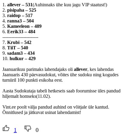
1.
allever – 531
(Auhinnaks ühe kuu jagu VIP staatust!)
2.
pisipaha – 525
3.
raidop – 517
4.
ranna3 – 504
5.
Kameeleon – 489
6.
Eerik33 – 484
------------------------
7.
Krubi – 542
8.
TiiT – 540
9.
sadam3 – 434
10.
hulkur – 429
Jaanuarikuu parimaks lahendajaks oli
allever
, kes lahendas
Jaanuaris 430 päevasudokut, võites ühe sudoku ning kogudes
turniiril 100 punkti esikoha eest.
Aasta Sudokutaja tabeli hetkeseis saab foorumisse üles pandud
hiljemalt homseks(11.02).
Vint.ee poolt välja pandud auhind on võitjale üle kantud.
Õnnitlused ja jätkuvat usinat lahendamist!
1
0