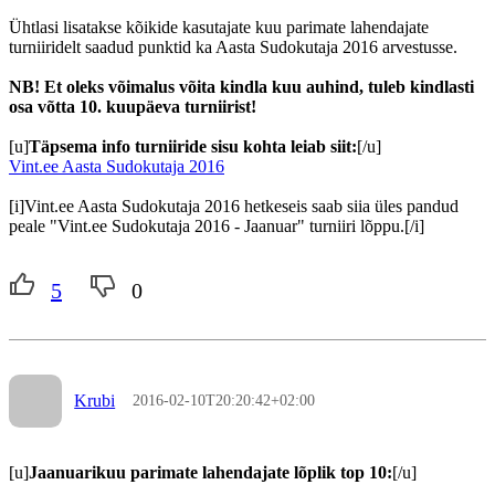
Ühtlasi lisatakse kõikide kasutajate kuu parimate lahendajate
turniiridelt saadud punktid ka Aasta Sudokutaja 2016 arvestusse.
NB! Et oleks võimalus võita kindla kuu auhind, tuleb kindlasti
osa võtta 10. kuupäeva turniirist!
[u]
Täpsema info turniiride sisu kohta leiab siit:
[/u]
Vint.ee Aasta Sudokutaja 2016
[i]Vint.ee Aasta Sudokutaja 2016 hetkeseis saab siia üles pandud
peale "Vint.ee Sudokutaja 2016 - Jaanuar" turniiri lõppu.[/i]
5
0
Krubi
2016-02-10T20:20:42+02:00
[u]
Jaanuarikuu parimate lahendajate lõplik top 10:
[/u]