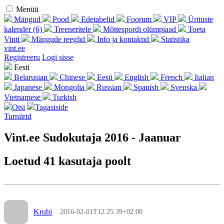
Menüü
Mängud
Pood
Edetabelid
Foorum
VIP
Ürituste
kalender (6)
Treeneritele
Mõttespordi olümpiaad
Toeta
Vinti
Mängude reeglid
Info ja kontaktid
Statistika
vint.ee
Regist­reeru
Logi sisse
Eesti
Belarusian
Chinese
Eesti
English
French
Italian
Japanese
Mongolia
Russian
Spanish
Svenska
Vietnamese
Turkish
Otsi
Tagasiside
Turniirid
Vint.ee Sudokutaja 2016 - Jaanuar
Loetud 41 kasutaja poolt
Krubi
2016-02-01T12:25:39+02:00