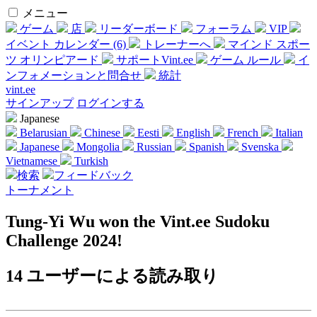
メニュー
ゲーム
店
リーダーボード
フォーラム
VIP
イベント カレンダー (6)
トレーナーへ
マインド スポー
ツ オリンピアード
サポートVint.ee
ゲーム ルール
イ
ンフォメーションと問合せ
統計
vint.ee
サインアップ
ログインする
Japanese
Belarusian
Chinese
Eesti
English
French
Italian
Japanese
Mongolia
Russian
Spanish
Svenska
Vietnamese
Turkish
検索
フィードバック
トーナメント
Tung-Yi Wu won the Vint.ee Sudoku
Challenge 2024!
14 ユーザーによる読み取り