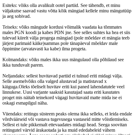
Esiteks: võiks olla avalikult ootel partiid. See tähendb, et minu
väljakutse saavad vastu võtta kõik mängiad kellele minu mängutüüp
ja aeg sobivad.
Teiseks: võiks mängude kordusi võimalik vaadata ka tõmmates
males PGN koodi ja kabes PDN jne. See selles suhtes ka hea et siis
tulevad kiirelt välja progega mängiad (pole mõeldav et mängia teeb
järjest parimaid käike)sammas pole tänapäeval mõeldav male
õppimine (arvatavasti ka kabe) ilma progeta.
Kolmandaks: võiks males ikka uus mängulaud olla põhilaud see
ikka tunduvalt parem.
Neljandaks: sellest huvitavad partiid ei tulnud eriti midagi välja.
Selle asemelvõiks olla valged alustavad ja matistavad x
käiguga.Oleks tõeliselt huvitav eriti kui paned lahendatutele veel
linnukese. Uusi varjante saaksid kasutajad saata eriti kasutates
proget mis näitab teinekord vägagi huvitavaid matte mida ise ei
oskagi esmapilgul näha.
Viiendaks: reitingu süsteem peaks olema ikka selleks, et leida endale
võrdväärseid või vastava tugevusega vastaseid mitte võistlemiseks.
Sellest ei tule pikkemalt ettevaadates midagi head. Seega soovitan
reitingutel värvid ärakaotada ja ka muid ededabeleid vähem