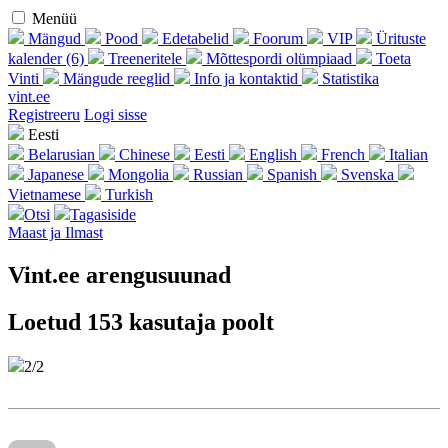
Menüü
Mängud
Pood
Edetabelid
Foorum
VIP
Ürituste
kalender (6)
Treeneritele
Mõttespordi olümpiaad
Toeta
Vinti
Mängude reeglid
Info ja kontaktid
Statistika
vint.ee
Regist­reeru
Logi sisse
Eesti
Belarusian
Chinese
Eesti
English
French
Italian
Japanese
Mongolia
Russian
Spanish
Svenska
Vietnamese
Turkish
Otsi
Tagasiside
Maast ja Ilmast
Vint.ee arengusuunad
Loetud 153 kasutaja poolt
2/2