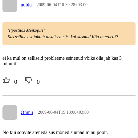
nublu
2009-06-04T10:39:28+03:00
[i]postitas Meikop[/i]
Kas selline asi juhtub tavaliselt siis, kui kasutad Kõu internetti?
ei ka mul on selliseid probleeme esinenud võiks olla jah kas 3
minutit...
0
0
Ohmu
2009-06-04T19:13:00+03:00
No kui soovite areneda siis mõned suunad minu poolt.