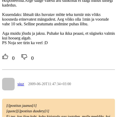
eksponeerma.Ärge saage valesti aru siinkohal ei räägi minus ültsegi
kadedus.
Kuuendaks: lihtsalt üks huvutav mõtte teha turniir mis võiks
koosneda erinevatest mängudest. Aeg võiks olla 1min ja voorude
vahe 10 sek. Selline peatumatu andmine puhas lõbu.
Aga muidu jõudu ja jaksu. Puhake ka ikka peaasi, et sügiseks valmis
kui hooaeg algab.
PS Noja see tirin ka veel :D
0
0
siuz
2009-06-20T11:47:34+03:00
[i]postitas jaanus[/i]
[quote][i]postitas duxdery[/i]
Ei tea, kas õige koht, kuhu kirjutada aga igatahes, mulle meeldiks, kui