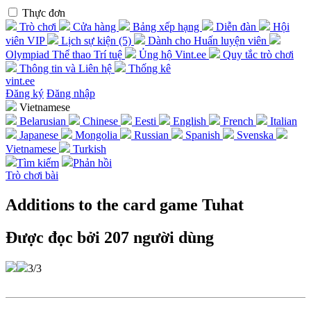
Thực đơn
Trò chơi
Cửa hàng
Bảng xếp hạng
Diễn đàn
Hội
viên VIP
Lịch sự kiện (5)
Dành cho Huấn luyện viên
Olympiad Thể thao Trí tuệ
Ủng hộ Vint.ee
Quy tắc trò chơi
Thông tin và Liên hệ
Thống kê
vint.ee
Đăng ký
Đăng nhập
Vietnamese
Belarusian
Chinese
Eesti
English
French
Italian
Japanese
Mongolia
Russian
Spanish
Svenska
Vietnamese
Turkish
Tìm kiếm
Phản hồi
Trò chơi bài
Additions to the card game Tuhat
Được đọc bởi 207 người dùng
3/3