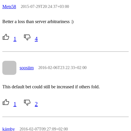
Mets58
2015-07-29T20:24:37+03:00
Better a loss than server arbitrariness :)
1
4
soosiim
2016-02-06T23:22:33+02:00
This default bet could still be increased if others fold.
1
2
kämby
2016-02-07T09:27:09+02:00