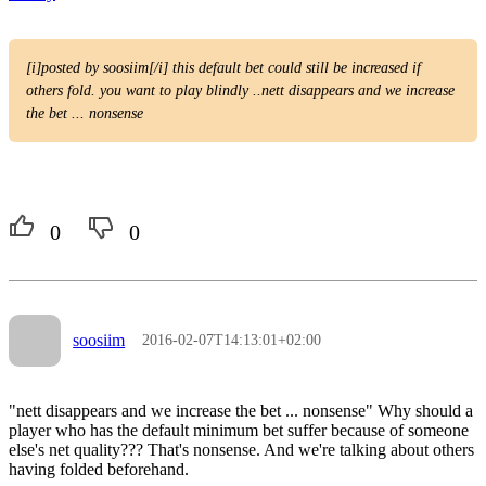
[i]posted by soosiim[/i] this default bet could still be increased if
others fold. you want to play blindly ..nett disappears and we increase
the bet ... nonsense
0
0
soosiim
2016-02-07T14:13:01+02:00
"nett disappears and we increase the bet ... nonsense" Why should a
player who has the default minimum bet suffer because of someone
else's net quality??? That's nonsense. And we're talking about others
having folded beforehand.