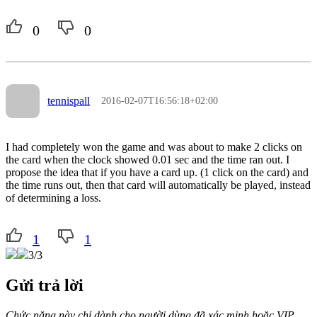
0
0
tennispall
2016-02-07T16:56:18+02:00
I had completely won the game and was about to make 2 clicks on
the card when the clock showed 0.01 sec and the time ran out. I
propose the idea that if you have a card up. (1 click on the card) and
the time runs out, then that card will automatically be played, instead
of determining a loss.
1
1
3/3
Gửi trả lời
Chức năng này chỉ dành cho người dùng đã xác minh hoặc VIP